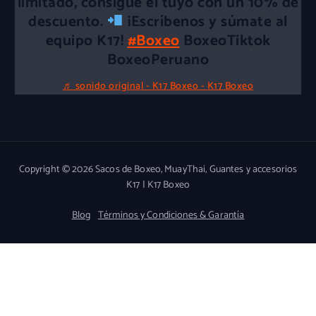
limitado, consigue el tuyo con un 10% de
descuento.
¡Escríbenos y súmate al
equipo K17!
#Boxeo
BoxeoTiktok
BoxeoPeruano
♬ sonido original - K17 Boxeo - K17 Boxeo
Copyright © 2026 Sacos de Boxeo, MuayThai, Guantes y accesorios
K17 | K17 Boxeo
Blog
Términos y Condiciones & Garantía
d
e
n
e
m