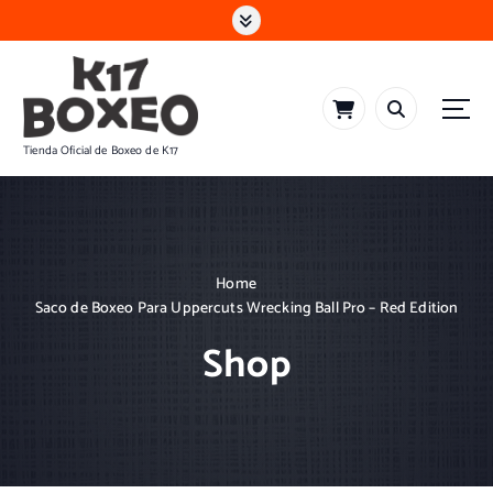
S
k
i
p
t
o
Tienda Oficial de Boxeo de K17
c
o
n
t
e
n
Home
t
Saco de Boxeo Para Uppercuts Wrecking Ball Pro – Red Edition
Shop