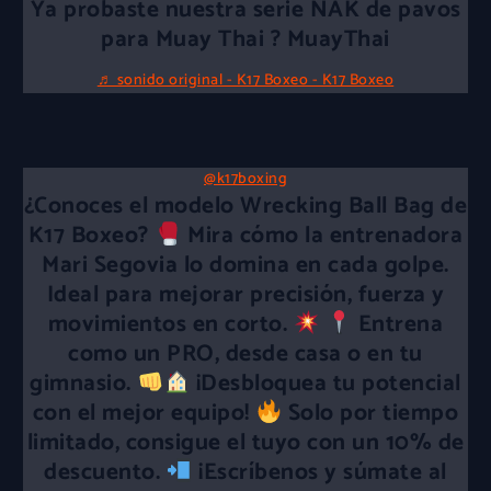
Ya probaste nuestra serie NAK de pavos
para Muay Thai ? MuayThai
♬ sonido original - K17 Boxeo - K17 Boxeo
@k17boxing
¿Conoces el modelo Wrecking Ball Bag de
K17 Boxeo?
Mira cómo la entrenadora
Mari Segovia lo domina en cada golpe.
Ideal para mejorar precisión, fuerza y
movimientos en corto.
Entrena
como un PRO, desde casa o en tu
gimnasio.
¡Desbloquea tu potencial
con el mejor equipo!
Solo por tiempo
limitado, consigue el tuyo con un 10% de
descuento.
¡Escríbenos y súmate al