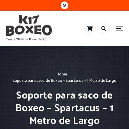
S
k
i
p
t
o
Tienda Oficial de Boxeo de K17
c
o
n
t
e
n
Home
t
Soporte para saco de Boxeo – Spartacus – 1 Metro de Largo
Soporte para saco de
Boxeo – Spartacus – 1
Metro de Largo