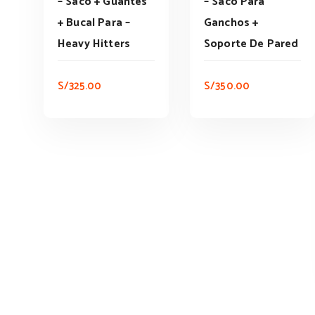
– Saco + Guantes
– Saco Para
+ Bucal Para –
Ganchos +
Heavy Hitters
Soporte De Pared
S/
325.00
S/
350.00