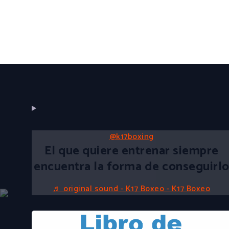
@k17boxing
El que quiere entrenar siempre
encuentra la forma de conseguirl
♬ original sound - K17 Boxeo - K17 Boxeo