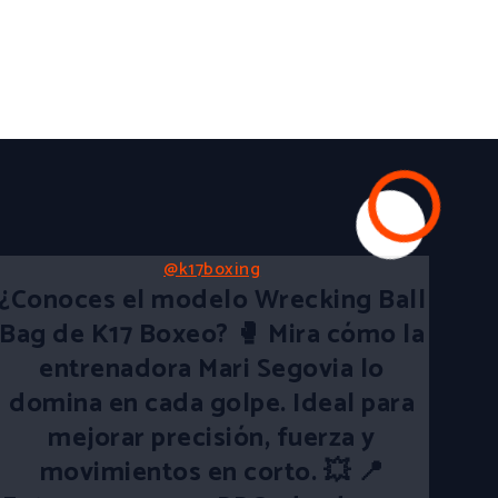
@k17boxing
¿Conoces el modelo Wrecking Ball
Bag de K17 Boxeo? 🥊 Mira cómo la
entrenadora Mari Segovia lo
domina en cada golpe. Ideal para
mejorar precisión, fuerza y
movimientos en corto. 💥 📍