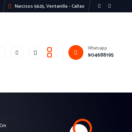
Narcisos 5625, Ventanilla - Callao
Whatsapp
904688195
 Cm